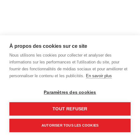
Vendredi:
8h30 à 17h00
Nous joindre
info@desrochersbernard.com
À propos des cookies sur ce site
( 873 ) 389 - 5535
Nous utilisons les cookies pour collecter et analyser des
informations sur les performances et l'utilisation du site, pour
333 rue Saint-Lambert,
fournir des fonctionnalités de médias sociaux et pour améliorer et
Sherbrooke, Qc, J1C 0N9
personnaliser le contenu et les publicités.
En savoir plus
www.desrochersbernard.com
Paramètres des cookies
TOUT REFUSER
© 2024 Desrochers Bernard Inc. | Une création
AM
AUTORISER TOUS LES COOKIES
Branding & Marketing numérique