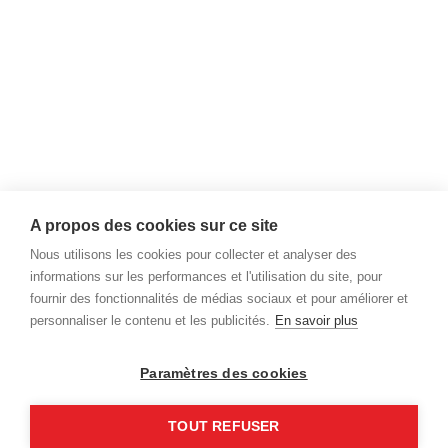
Mardi:
8h30 à 17h00
Mercredi:
8h30 à 17h00
Jeudi:
8h30 à 17h00
Vendredi:
8h30 à 17h00
Nous joindre
info@desrochersbernard.com
A propos des cookies sur ce site
( 873 ) 389 - 5535
Nous utilisons les cookies pour collecter et analyser des
informations sur les performances et l'utilisation du site, pour
333 rue Saint-Lambert,
fournir des fonctionnalités de médias sociaux et pour améliorer et
Sherbrooke, Qc, J1C 0N9
personnaliser le contenu et les publicités.
En savoir plus
www.desrochersbernard.com
Paramètres des cookies
TOUT REFUSER