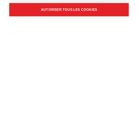
© 2024 Desrochers Bernard Inc. | Une création
AM
AUTORISER TOUS LES COOKIES
Branding & Marketing numérique